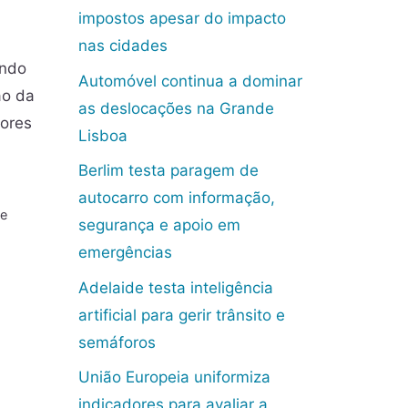
impostos apesar do impacto
nas cidades
ando
Automóvel continua a dominar
ão da
as deslocações na Grande
dores
Lisboa
Berlim testa paragem de
autocarro com informação,
e
segurança e apoio em
emergências
Adelaide testa inteligência
artificial para gerir trânsito e
semáforos
União Europeia uniformiza
indicadores para avaliar a