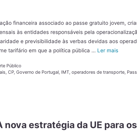
ção financeira associado ao passe gratuito jovem, cri
sais às entidades responsáveis pela operacionalizaç
aridade e previsibilidade às verbas devidas aos opera
me tarifário em que a política pública …
Ler mais
rte Público
ais
,
CP
,
Governo de Portugal
,
IMT
,
operadores de transporte
,
Pass
A nova estratégia da UE para os