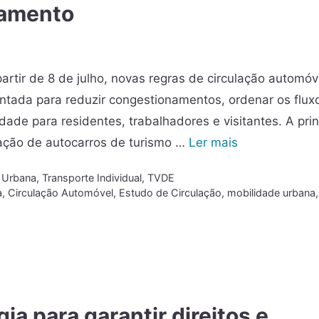
namento
partir de 8 de julho, novas regras de circulação automóv
entada para reduzir congestionamentos, ordenar os flux
dade para residentes, trabalhadores e visitantes. A prin
lação de autocarros de turismo …
Ler mais
 Urbana
,
Transporte Individual
,
TVDE
a
,
Circulação Automóvel
,
Estudo de Circulação
,
mobilidade urbana
ia para garantir direitos e