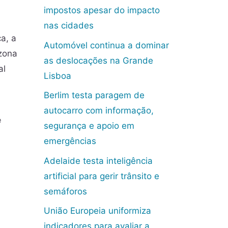
impostos apesar do impacto
nas cidades
a, a
Automóvel continua a dominar
 zona
as deslocações na Grande
al
Lisboa
Berlim testa paragem de
autocarro com informação,
e
segurança e apoio em
emergências
Adelaide testa inteligência
artificial para gerir trânsito e
semáforos
União Europeia uniformiza
indicadores para avaliar a