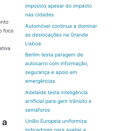
impostos apesar do impacto
nas cidades
ento
Automóvel continua a dominar
o foco
as deslocações na Grande
Lisboa
ativa
Berlim testa paragem de
autocarro com informação,
segurança e apoio em
emergências
Adelaide testa inteligência
artificial para gerir trânsito e
semáforos
 a
União Europeia uniformiza
indicadores para avaliar a