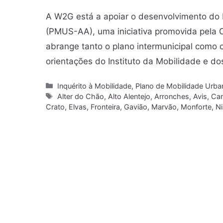
A W2G está a apoiar o desenvolvimento do 
(PMUS-AA), uma iniciativa promovida pela 
abrange tanto o plano intermunicipal como
orientações do Instituto da Mobilidade e d
Inquérito à Mobilidade
,
Plano de Mobilidade Urba
Alter do Chão
,
Alto Alentejo
,
Arronches
,
Avis
,
Ca
Crato
,
Elvas
,
Fronteira
,
Gavião
,
Marvão
,
Monforte
,
Ni