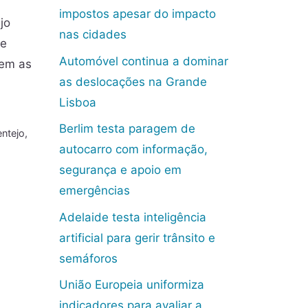
impostos apesar do impacto
jo
nas cidades
ue
Automóvel continua a dominar
uem as
as deslocações na Grande
Lisboa
Berlim testa paragem de
entejo
,
autocarro com informação,
segurança e apoio em
emergências
Adelaide testa inteligência
artificial para gerir trânsito e
semáforos
União Europeia uniformiza
indicadores para avaliar a