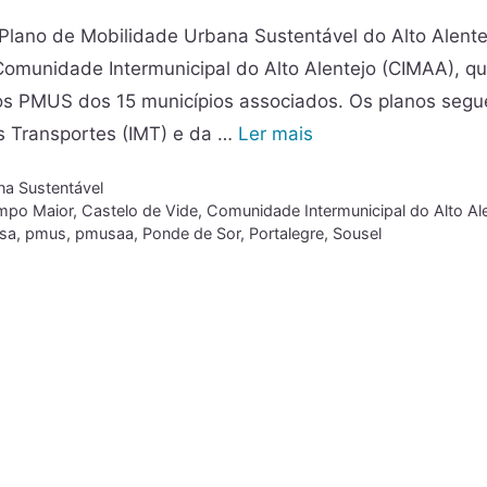
Plano de Mobilidade Urbana Sustentável do Alto Alente
Comunidade Intermunicipal do Alto Alentejo (CIMAA), q
 os PMUS dos 15 municípios associados. Os planos seg
os Transportes (IMT) e da …
Ler mais
na Sustentável
mpo Maior
,
Castelo de Vide
,
Comunidade Intermunicipal do Alto Al
sa
,
pmus
,
pmusaa
,
Ponde de Sor
,
Portalegre
,
Sousel