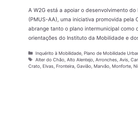
A W2G está a apoiar o desenvolvimento do 
(PMUS-AA), uma iniciativa promovida pela 
abrange tanto o plano intermunicipal como
orientações do Instituto da Mobilidade e d
Inquérito à Mobilidade
,
Plano de Mobilidade Urba
Alter do Chão
,
Alto Alentejo
,
Arronches
,
Avis
,
Ca
Crato
,
Elvas
,
Fronteira
,
Gavião
,
Marvão
,
Monforte
,
Ni