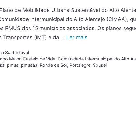
Plano de Mobilidade Urbana Sustentável do Alto Alente
Comunidade Intermunicipal do Alto Alentejo (CIMAA), q
 os PMUS dos 15 municípios associados. Os planos seg
os Transportes (IMT) e da …
Ler mais
na Sustentável
mpo Maior
,
Castelo de Vide
,
Comunidade Intermunicipal do Alto Al
sa
,
pmus
,
pmusaa
,
Ponde de Sor
,
Portalegre
,
Sousel