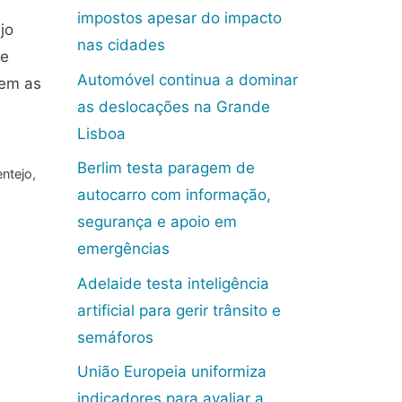
impostos apesar do impacto
jo
nas cidades
ue
Automóvel continua a dominar
uem as
as deslocações na Grande
Lisboa
Berlim testa paragem de
entejo
,
autocarro com informação,
segurança e apoio em
emergências
Adelaide testa inteligência
artificial para gerir trânsito e
semáforos
União Europeia uniformiza
indicadores para avaliar a