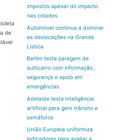
impostos apesar do impacto
nas cidades
icleta
Automóvel continua a dominar
ia de
as deslocações na Grande
lável
Lisboa
Berlim testa paragem de
autocarro com informação,
segurança e apoio em
emergências
Adelaide testa inteligência
artificial para gerir trânsito e
semáforos
União Europeia uniformiza
indicadores para avaliar a