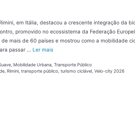
imini, em Itália, destacou a crescente integração da bic
contro, promovido no ecossistema da Federação Europe
es de mais de 60 países e mostrou como a mobilidade cic
 para passar …
Ler mais
Suave
,
Mobilidade Urbana
,
Transporte Público
ade
,
Rimini
,
transporte público
,
turismo ciclável
,
Velo-city 2026