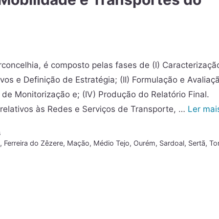
rconcelhia, é composto pelas fases de (I) Caracterizaçã
vos e Definição de Estratégia; (II) Formulação e Avaliaç
de Monitorização e; (IV) Produção do Relatório Final.
 relativos às Redes e Serviços de Transporte, …
Ler mai
s
o
,
Ferreira do Zêzere
,
Mação
,
Médio Tejo
,
Ourém
,
Sardoal
,
Sertã
,
To