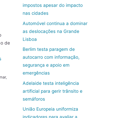
impostos apesar do impacto
nas cidades
Automóvel continua a dominar
as deslocações na Grande
o
Lisboa
ão de
Berlim testa paragem de
autocarro com informação,
s
segurança e apoio em
emergências
mar
,
Adelaide testa inteligência
artificial para gerir trânsito e
semáforos
União Europeia uniformiza
indicadores para avaliar a