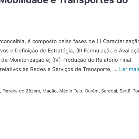
rconcelhia, é composto pelas fases de (I) Caracterizaçã
vos e Definição de Estratégia; (II) Formulação e Avaliaç
de Monitorização e; (IV) Produção do Relatório Final.
 relativos às Redes e Serviços de Transporte, …
Ler mai
s
o
,
Ferreira do Zêzere
,
Mação
,
Médio Tejo
,
Ourém
,
Sardoal
,
Sertã
,
To