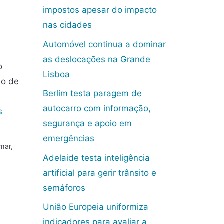
impostos apesar do impacto
nas cidades
Automóvel continua a dominar
as deslocações na Grande
o
Lisboa
ão de
Berlim testa paragem de
autocarro com informação,
s
segurança e apoio em
emergências
mar
,
Adelaide testa inteligência
artificial para gerir trânsito e
semáforos
União Europeia uniformiza
indicadores para avaliar a