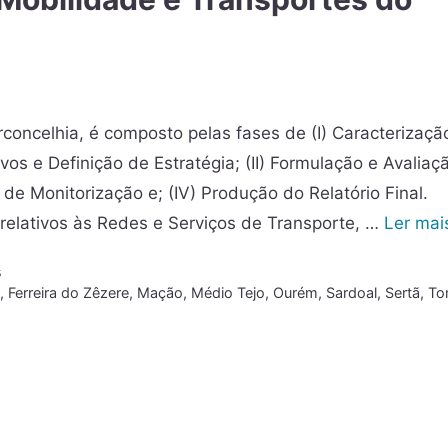
rconcelhia, é composto pelas fases de (I) Caracterizaçã
vos e Definição de Estratégia; (II) Formulação e Avaliaç
de Monitorização e; (IV) Produção do Relatório Final.
 relativos às Redes e Serviços de Transporte, …
Ler mai
s
o
,
Ferreira do Zêzere
,
Mação
,
Médio Tejo
,
Ourém
,
Sardoal
,
Sertã
,
To