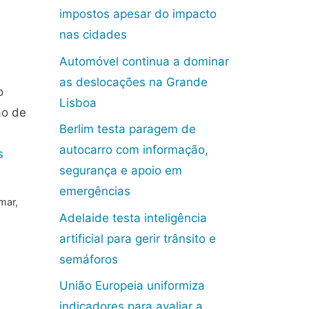
impostos apesar do impacto
nas cidades
Automóvel continua a dominar
as deslocações na Grande
o
Lisboa
ão de
Berlim testa paragem de
autocarro com informação,
s
segurança e apoio em
emergências
mar
,
Adelaide testa inteligência
artificial para gerir trânsito e
semáforos
União Europeia uniformiza
indicadores para avaliar a