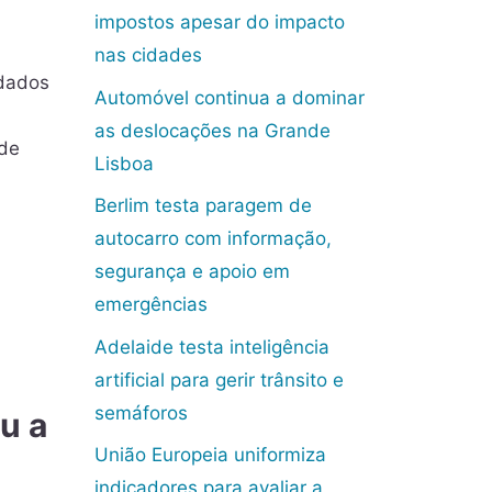
impostos apesar do impacto
nas cidades
idados
Automóvel continua a dominar
as deslocações na Grande
 de
Lisboa
Berlim testa paragem de
autocarro com informação,
segurança e apoio em
emergências
Adelaide testa inteligência
artificial para gerir trânsito e
semáforos
u a
União Europeia uniformiza
indicadores para avaliar a