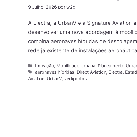
9 Julho, 2026
por
w2g
A Electra, a UrbanV e a Signature Aviatio
desenvolver uma nova abordagem à mobilida
combina aeronaves híbridas de descolagem e
rede já existente de instalações aeronáutic
Inovação
,
Mobilidade Urbana
,
Planeamento Urba
aeronaves híbridas
,
Direct Aviation
,
Electra
,
Estad
Aviation
,
UrbanV
,
vertiportos