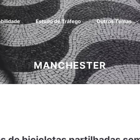
bilidade
Estudo de Tráfego
Outros Temas
MANCHESTER
s de bicicletas partilhadas se