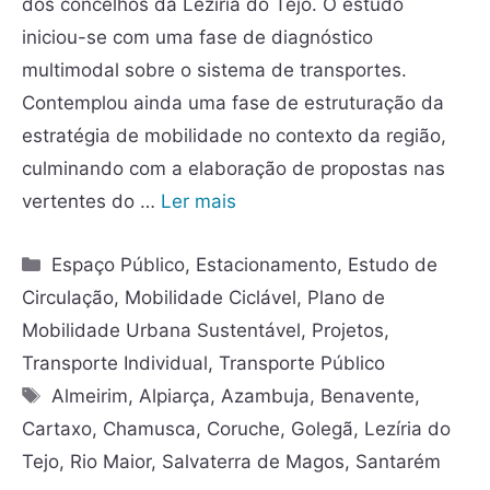
dos concelhos da Lezíria do Tejo. O estudo
iniciou-se com uma fase de diagnóstico
multimodal sobre o sistema de transportes.
Contemplou ainda uma fase de estruturação da
estratégia de mobilidade no contexto da região,
culminando com a elaboração de propostas nas
vertentes do …
Ler mais
Espaço Público
,
Estacionamento
,
Estudo de
Circulação
,
Mobilidade Ciclável
,
Plano de
Mobilidade Urbana Sustentável
,
Projetos
,
Transporte Individual
,
Transporte Público
Almeirim
,
Alpiarça
,
Azambuja
,
Benavente
,
Cartaxo
,
Chamusca
,
Coruche
,
Golegã
,
Lezíria do
Tejo
,
Rio Maior
,
Salvaterra de Magos
,
Santarém