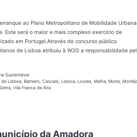
arranque ao Plano Metropolitano de Mobilidade Urbana
a. Este será o maior e mais complexo exercício de
izado em Portugal.Através de concurso público
litanos de Lisboa atribuiu à W2G a responsabilidade pe
na Sustentável
 de Lisboa
,
Barreiro
,
Cascais
,
Lisboa
,
Loures
,
Mafra
,
Moita
,
Montij
Sintra
,
Vila Franca de Xira
município da Amadora