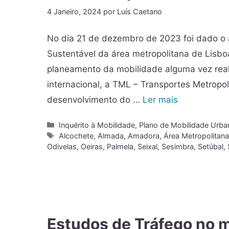
4 Janeiro, 2024
por
Luís Caetano
No dia 21 de dezembro de 2023 foi dado o 
Sustentável da área metropolitana de Lisbo
planeamento da mobilidade alguma vez real
internacional, a TML – Transportes Metropo
desenvolvimento do …
Ler mais
Inquérito à Mobilidade
,
Plano de Mobilidade Urba
Alcochete
,
Almada
,
Amadora
,
Área Metropolitana
Odivelas
,
Oeiras
,
Palmela
,
Seixal
,
Sesimbra
,
Setúbal
,
Estudos de Tráfego no 