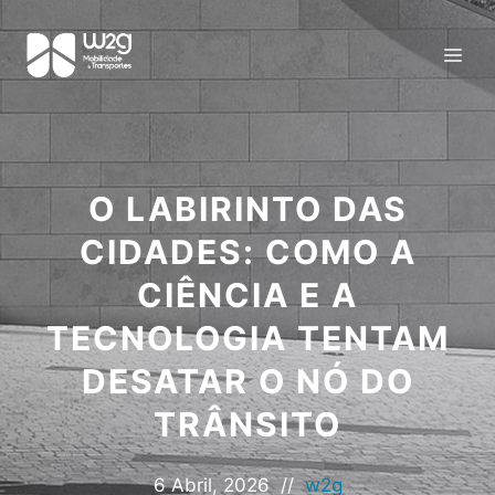
O LABIRINTO DAS
CIDADES: COMO A
CIÊNCIA E A
TECNOLOGIA TENTAM
DESATAR O NÓ DO
TRÂNSITO
6 Abril, 2026
//
w2g