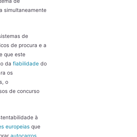
stema de
ja simultaneamente
sistemas de
cos de procura e a
e que este
to da
fiabilidade
do
ara os
s, o
ssos de concurso
stentabilidade à
es europeias
que
prar
autocarros