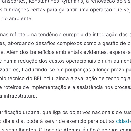
Transportes, Konstantinos Kyranakis, a renovação do si
as fundações certas para garantir uma operação que se
 do ambiente.
enas reflete uma tendência europeia de integração dos 
tes, abordando desafios complexos como a gestão de pi
de. Além dos benefícios ambientais evidentes, espera-s
lte numa redução dos custos operacionais e num aumen
ilizadores, traduzindo-se em poupanças a longo prazo p
oio técnico do BEI inclui ainda a avaliação de tecnologia
 roteiros de implementação e a assistência nos proce
a infraestrutura.
rificação urbana, que liga os objetivos nacionais de su
o dia a dia, poderá servir de exemplo para outras
cidad
es semelhantes. O foco de Atenas já não é apenas com