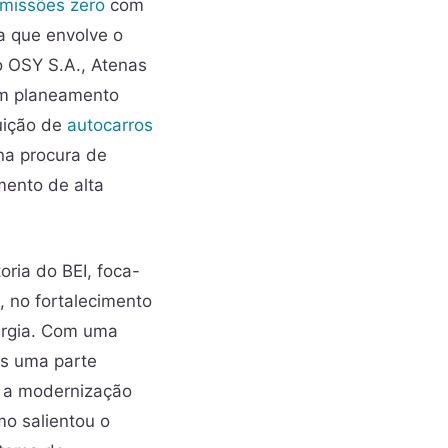
missões zero
com
a que envolve o
o OSY S.A., Atenas
um planeamento
tuição de
autocarros
na procura de
mento de alta
ria do BEI, foca-
, no fortalecimento
nergia. Com uma
s uma parte
e a modernização
o salientou o