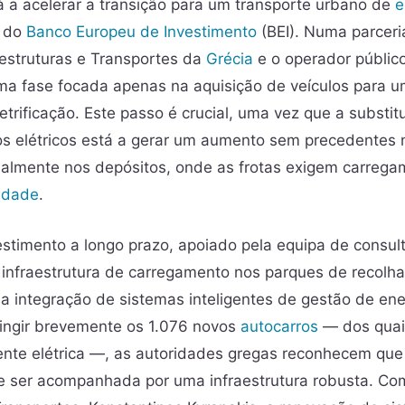
tá a acelerar a transição para um transporte urbano de
e
o do
Banco Europeu de Investimento
(BEI). Numa parceri
aestruturas e Transportes da
Grécia
e o operador públic
ma fase focada apenas na aquisição de veículos para 
etrificação. Este passo é crucial, uma vez que a substi
os elétricos está a gerar um aumento sem precedentes 
cialmente nos depósitos, onde as frotas exigem carrega
lidade
.
stimento a longo prazo, apoiado pela equipa de consulto
infraestrutura de carregamento nos parques de recolha
 na integração de sistemas inteligentes de gestão de e
tingir brevemente os 1.076 novos
autocarros
— dos quai
ente elétrica —, as autoridades gregas reconhecem qu
e ser acompanhada por uma infraestrutura robusta. Com