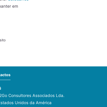
 manter em
sito
actos
G
Go Consultores Associados Lda.
Estados Unidos da América