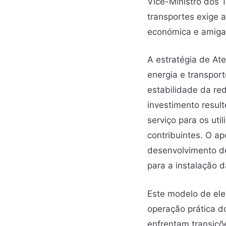
Vice-Ministro dos 
transportes exige 
económica e amiga
A estratégia de At
energia e transpor
estabilidade da re
investimento resu
serviço para os ut
contribuintes. O ap
desenvolvimento de
para a instalação d
Este modelo de elet
operação prática d
enfrentam transiçõ