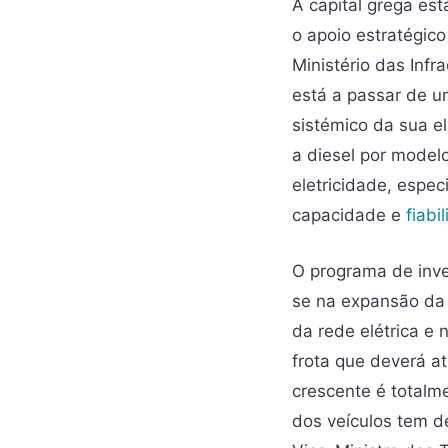
A capital grega es
o apoio estratégic
Ministério das Infr
está a passar de u
sistémico da sua el
a diesel por model
eletricidade, espe
capacidade e
fiabi
O programa de inve
se na expansão da 
da rede elétrica e
frota que deverá a
crescente é totalm
dos veículos tem d