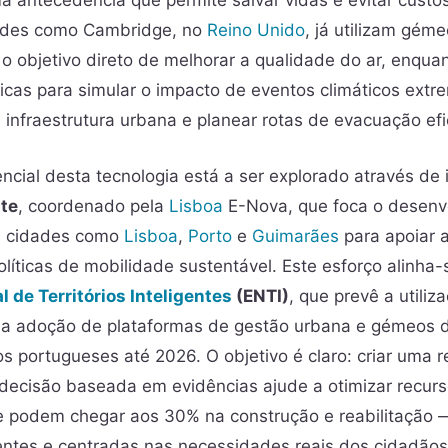
a antecedência que permite salvar vidas e evitar custo
ades como Cambridge, no
Reino Unido
, já utilizam géme
 o objetivo direto de melhorar a qualidade do ar, enqua
plicas para simular o impacto de eventos climáticos ext
infraestrutura urbana e planear rotas de evacuação efi
encial desta tecnologia está a ser explorado através de 
te
, coordenado pela
Lisboa
E-Nova, que foca o desenv
m cidades como
Lisboa
,
Porto
e
Guimarães
para apoiar 
políticas de mobilidade sustentável. Este esforço alinha
l de Territórios Inteligentes
(ENTI)
, que prevê a utili
a adoção de plataformas de gestão urbana e gémeos di
s portugueses até 2026. O objetivo é claro: criar uma 
ecisão baseada em evidências ajude a otimizar recurso
 podem chegar aos 30% na construção e reabilitação —
ientes e centradas nas necessidades reais dos cidadãos