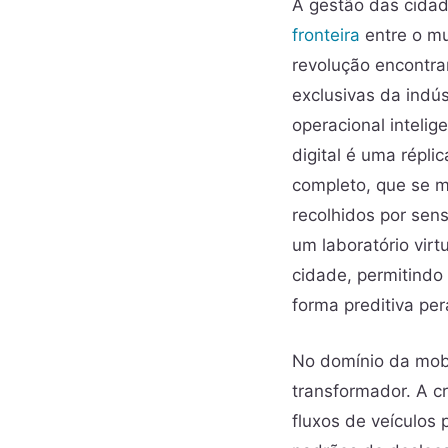
A gestão das cida
fronteira
entre o mu
revolução encontr
exclusivas da indú
operacional inteli
digital é uma répli
completo, que se m
recolhidos por sens
um laboratório virt
cidade, permitindo
forma preditiva per
No domínio da mobi
transformador. A c
fluxos de veículos 