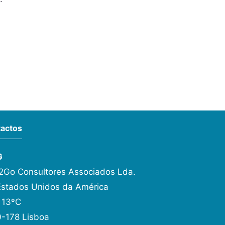
actos
G
Go Consultores Associados Lda.
Estados Unidos da América
 13ºC
-178 Lisboa