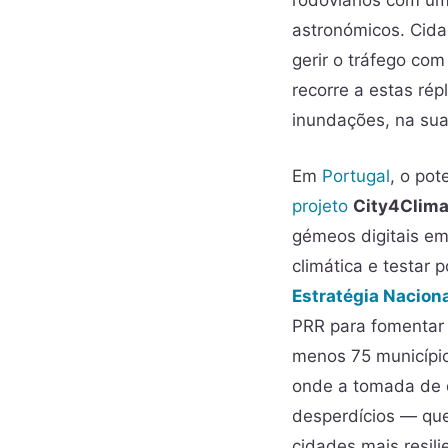
rodoviários com um
astronómicos. Cid
gerir o tráfego com
recorre a estas ré
inundações, na sua 
Em
Portugal
, o pot
projeto
City4Clima
gémeos digitais e
climática e testar 
Estratégia Naciona
PRR para fomentar 
menos 75 município
onde a tomada de d
desperdícios — que
cidades mais resil