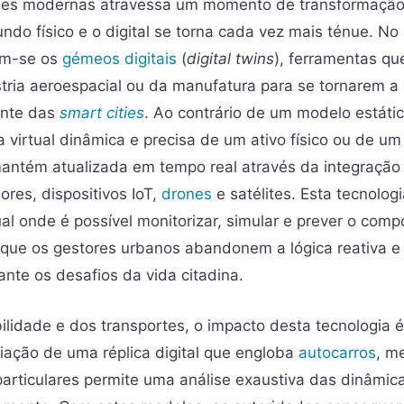
des modernas atravessa um momento de transformação
ndo físico e o digital se torna cada vez mais ténue. No
am-se os
gémeos digitais
(
digital twins
), ferramentas qu
stria aeroespacial ou da manufatura para se tornarem 
gente das
smart cities
. Ao contrário de um modelo estát
ca virtual dinâmica e precisa de um ativo físico ou de u
antém atualizada em tempo real através da integraçã
ores, dispositivos IoT,
drones
e satélites. Esta tecnolog
ual onde é possível monitorizar, simular e prever o com
 que os gestores urbanos abandonem a lógica reativa e
ante os desafios da vida citadina.
lidade e dos transportes, o impacto desta tecnologia é
riação de uma réplica digital que engloba
autocarros
, m
particulares permite uma análise exaustiva das dinâmica