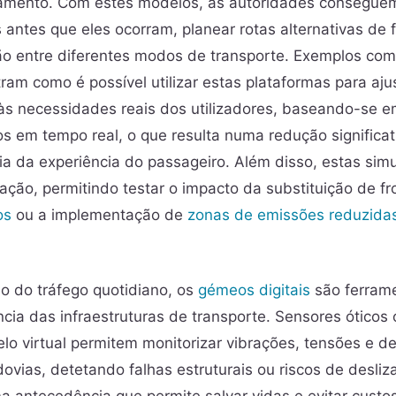
amento. Com estes modelos, as autoridades conseguem
antes que eles ocorram, planear rotas alternativas de 
ção entre diferentes modos de transporte. Exemplos co
am como é possível utilizar estas plataformas para aju
s necessidades reais dos utilizadores, baseando-se 
 em tempo real, o que resulta numa redução significa
ia da experiência do passageiro. Além disso, estas simu
ação, permitindo testar o impacto da substituição de f
os
ou a implementação de
zonas de emissões reduzida
o do tráfego quotidiano, os
gémeos digitais
são ferrame
ncia das infraestruturas de transporte. Sensores óticos 
lo virtual permitem monitorizar vibrações, tensões e 
dovias, detetando falhas estruturais ou riscos de desl