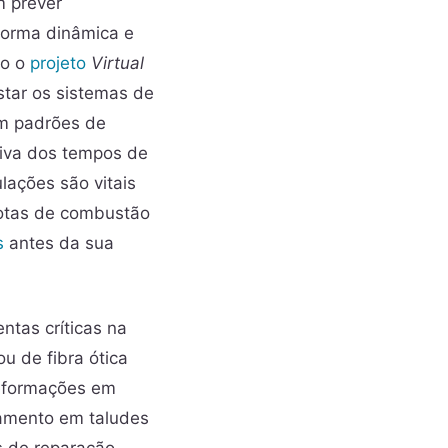
 prever
forma dinâmica e
mo o
projeto
Virtual
star os sistemas de
em padrões de
tiva dos tempos de
lações são vitais
rotas de combustão
s
antes da sua
ntas críticas na
ou de fibra ótica
deformações em
izamento em taludes