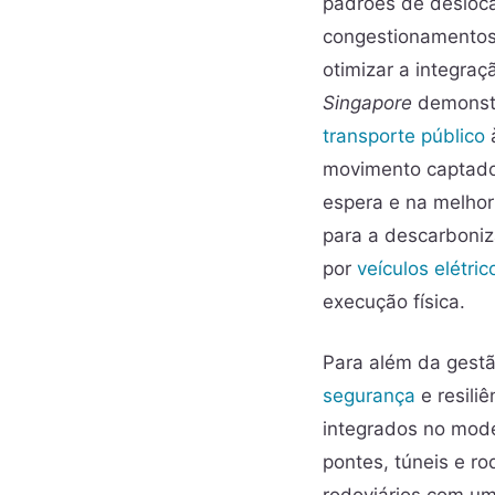
padrões de desloc
congestionamentos 
otimizar a integra
Singapore
demonstr
transporte público
à
movimento captados
espera e na melhor
para a descarboniz
por
veículos elétric
execução física.
Para além da gestã
segurança
e resiliê
integrados no mode
pontes, túneis e ro