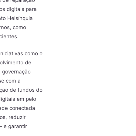
s de reparação
os digitais para
nto Helsínquia
remos, como
cientes.
iniciativas como o
olvimento de
a governação
-se com a
zação de fundos do
gitais em pelo
rede conectada
s, reduzir
 e garantir
.