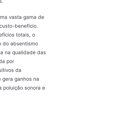
s.
 uma vasta gama de
custo-benefício.
cios totais, o
o do absentismo
ia na qualidade das
da por
sitivos da
ue gera ganhos na
a poluição sonora e