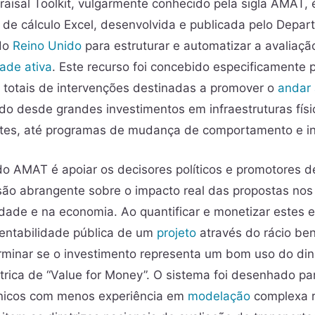
aisal Toolkit, vulgarmente conhecido pela sigla AMAT,
de cálculo Excel, desenvolvida e publicada pelo Depa
 do
Reino Unido
para estruturar e automatizar a avaliaç
ade ativa
. Este recurso foi concebido especificamente p
s totais de intervenções destinadas a promover o
andar 
do desde grandes investimentos em infraestruturas fís
es, até programas de mudança de comportamento e inic
 do AMAT é apoiar os decisores políticos e promotores 
ão abrangente sobre o impacto real das propostas nos u
dade e na economia. Ao quantificar e monetizar estes el
 rentabilidade pública de um
projeto
através do rácio ben
rminar se o investimento representa um bom uso do din
rica de “Value for Money”. O sistema foi desenhado par
cnicos com menos experiência em
modelação
complexa r