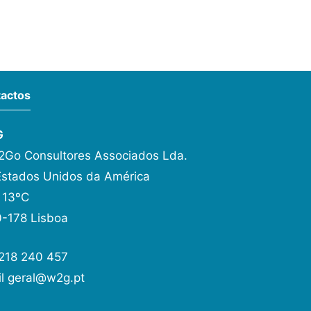
actos
G
Go Consultores Associados Lda.
Estados Unidos da América
 13ºC
-178 Lisboa
 218 240 457
il
geral@w2g.pt