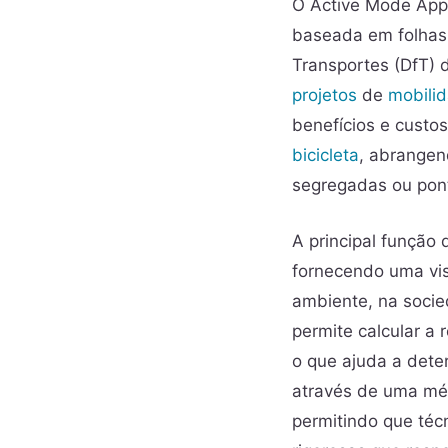
O Active Mode Appr
baseada em folhas 
Transportes (DfT)
projetos
de
mobilid
benefícios e custo
bicicleta
, abrangen
segregadas ou pont
A principal função
fornecendo uma vis
ambiente, na socie
permite calcular a
o que ajuda a dete
através de uma mét
permitindo que té