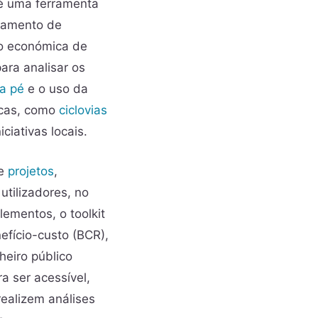
 é uma ferramenta
rtamento de
ão económica de
ara analisar os
a pé
e o uso da
icas, como
ciclovias
iativas locais.
de
projetos
,
tilizadores, no
ementos, o toolkit
efício-custo (BCR),
heiro público
a ser acessível,
ealizem análises