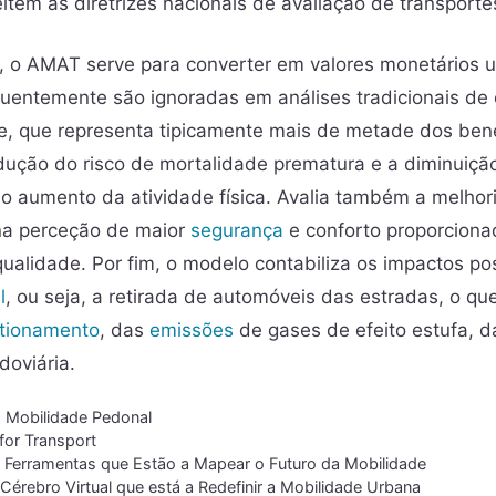
item as diretrizes nacionais de avaliação de transporte
, o AMAT serve para converter em valores monetários
uentemente são ignoradas em análises tradicionais de 
 que representa tipicamente mais de metade dos benefí
ução do risco de mortalidade prematura e a diminuiçã
 do aumento da atividade física. Avalia também a melhor
na perceção de maior
segurança
e conforto proporciona
qualidade. Por fim, o modelo contabiliza os impactos po
l
, ou seja, a retirada de automóveis das estradas, o q
tionamento
, das
emissões
de gases de efeito estufa, d
doviária.
,
Mobilidade Pedonal
for Transport
As Ferramentas que Estão a Mapear o Futuro da Mobilidade
Cérebro Virtual que está a Redefinir a Mobilidade Urbana