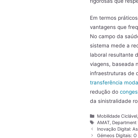
rigorosas que respe
Em termos práticos
vantagens que freq
No campo da saúde,
sistema mede a red
laboral resultante
viagens, baseada 
infraestruturas de 
transferência moda
redução do
conges
da sinistralidade ro
Mobilidade Ciclável
AMAT
,
Department 
Inovação Digital: 
Gémeos Digitais: O 