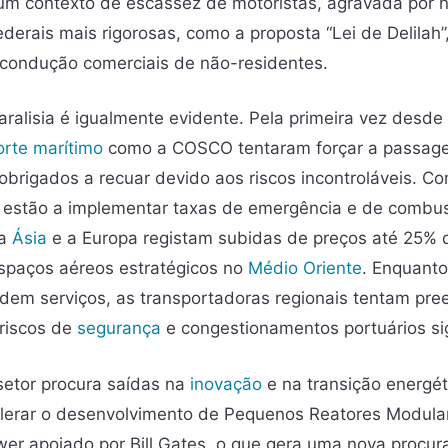
um contexto de escassez de motoristas, agravada por 
derais mais rigorosas, como a proposta “Lei de Delilah
e condução comerciais de não-residentes.
aralisia é igualmente evidente. Pela primeira vez desde o
orte marítimo
como a COSCO tentaram forçar a passagem
brigados a recuar devido aos riscos incontroláveis. C
 estão a implementar taxas de emergência e de combus
 a
Ásia
e a Europa registam subidas de preços até 25% 
spaços aéreos estratégicos no
Médio Oriente
. Enquant
em serviços, as transportadoras regionais tentam pree
riscos de
segurança
e congestionamentos portuários sig
 setor procura saídas na
inovação
e na transição energé
lerar o desenvolvimento de Pequenos Reatores Modula
er apoiado por Bill Gates, o que gera uma nova procur