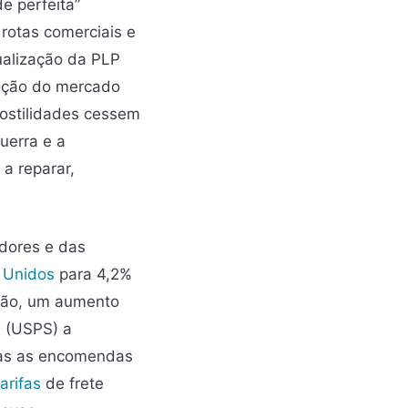
e perfeita”
 rotas comerciais e
ualização da PLP
ação do mercado
ostilidades cessem
uerra e a
a reparar,
idores e das
 Unidos
para 4,2%
alão, um aumento
 (USPS) a
odas as encomendas
tarifas
de frete