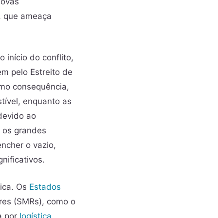
novas
”, que ameaça
 início do conflito,
 pelo Estreito de
omo consequência,
tível, enquanto as
devido ao
o os grandes
ncher o vazio,
nificativos.
tica. Os
Estados
res (SMRs), como o
a por
logística