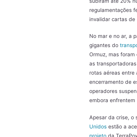
subiram até 20% n
regulamentações fe
invalidar cartas d
No mar e no ar, a p
gigantes do
transp
Ormuz, mas foram o
as transportadoras
rotas aéreas entre
encerramento de e
operadores suspend
embora enfrentem 
Apesar da crise, o
Unidos
estão a ace
projeto
da TerraPow