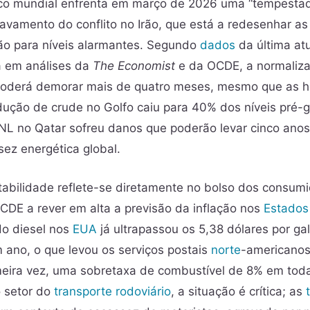
co mundial enfrenta em março de 2026 uma “tempestad
avamento do conflito no Irão, que está a redesenhar as
ção para níveis alarmantes. Segundo
dados
da última at
 em análises da
The Economist
e da OCDE, a normaliz
 poderá demorar mais de quatro meses, mesmo que as h
dução de crude no Golfo caiu para 40% dos níveis pré-g
GNL no Qatar sofreu danos que poderão levar cinco anos 
ez energética global.
stabilidade reflete-se diretamente no bolso dos consum
DE a rever em alta a previsão da inflação nos
Estados
do diesel nos
EUA
já ultrapassou os 5,38 dólares por g
 ano, o que levou os serviços postais
norte
-americanos
rimeira vez, uma sobretaxa de combustível de 8% em t
o setor do
transporte rodoviário
, a situação é crítica; as