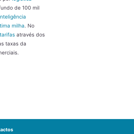
fundo de 100 mil
Inteligência
ltima milha
. No
tarifas
através dos
as taxas da
erciais.
actos