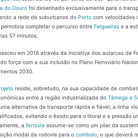
ha do Douro
foi desenhado exclusivamente para o trans
grando a rede de suburbanos do
Porto
com velocidades q
 permitiria completar o percurso entre
Felgueiras
e a es
as 57 minutos.
 nasceu em 2018 através da iniciativa dos autarcas de F
do força com a sua inclusão no Plano Ferroviário Nacio
imentos 2030.
rojeto
reside, sobretudo, na sua capacidade de combat
conómicas entre a região industrializada do
Tâmega e S
uma alternativa de transporte rápida e fiável, a linha vi
ualificados, evitando o êxodo para o litoral e a pressão
eamente, a
ferrovia
assume-se como um pilar da sustent
sição modal da rodovia para o
comboio
, o que deverá r