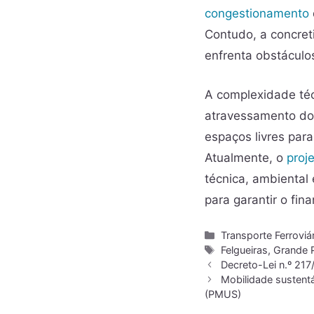
congestionamento
Contudo, a concret
enfrenta obstáculos
A complexidade téc
atravessamento do 
espaços livres para
Atualmente, o
proj
técnica, ambiental
para garantir o fin
Transporte Ferroviá
Felgueiras
,
Grande 
Decreto-Lei n.º 217
Mobilidade sustentá
(PMUS)