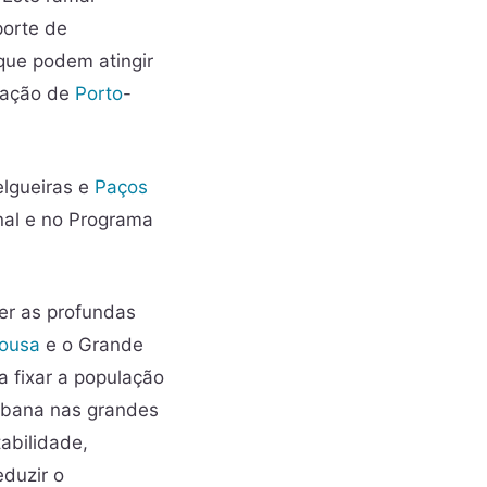
porte de
ue podem atingir
tação de
Porto
-
elgueiras e
Paços
nal e no Programa
er as profundas
ousa
e o Grande
sa fixar a população
 urbana nas grandes
abilidade,
eduzir o