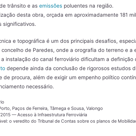
de trânsito e as
emissões
poluentes na região.
ização desta obra, orçada em aproximadamente 181 mi
 significativos.
nica e topográfica é um dos principais desafios, espec
concelho de Paredes, onde a orografia do terreno e a
 a instalação do canal ferroviário dificultam a definição
eto
depende ainda da conclusão de rigorosos estudos de
 e de procura, além de exigir um empenho político cont
anciamento necessário.
rio
Porto
,
Paços de Ferreira
,
Tâmega e Sousa
,
Valongo
/2015 — Acesso à Infraestrutura Ferroviária
vel: o veredito do Tribunal de Contas sobre os planos de Mobilid