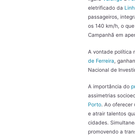
eletrificado da
Lin
passageiros, inte
os 140 km/h, o que
Campanhã em apen
A vontade política
de Ferreira
, ganhan
Nacional de Invest
A importância do
p
assimetrias socioe
Porto
. Ao oferecer 
e atrair talentos q
cidades. Simultan
promovendo a tran