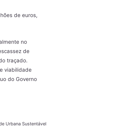
lhões de euros,
ialmente no
 escassez de
 do traçado.
 viabilidade
ínuo do Governo
ade Urbana Sustentável