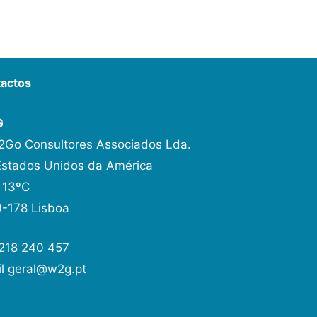
actos
G
Go Consultores Associados Lda.
Estados Unidos da América
 13ºC
-178 Lisboa
 218 240 457
il
geral@w2g.pt