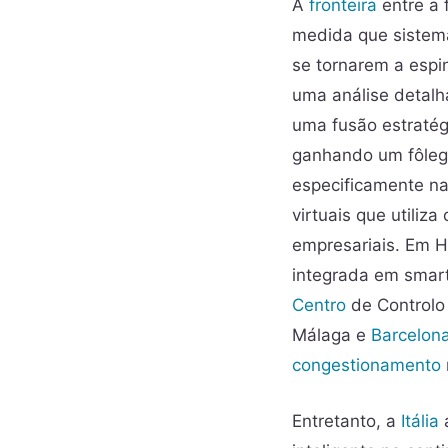
A
fronteira
entre a 
medida que sistema
se tornarem a espi
uma análise detalh
uma fusão estratég
ganhando um fôleg
especificamente na
virtuais que utiliz
empresariais. Em He
integrada em smart
Centro
de Controlo
Málaga e
Barcelon
congestionamento
Entretanto, a
Itália
a