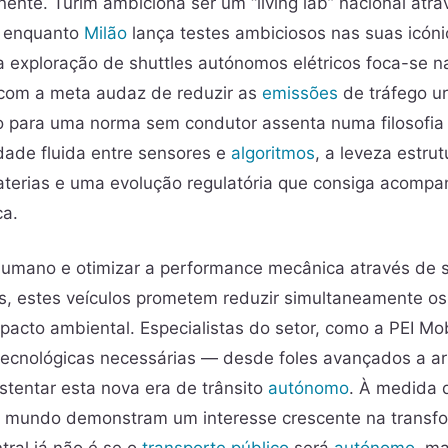
inente. Turim ambiciona ser um “living lab” nacional atr
 enquanto
Milão
lança testes ambiciosos nas suas icóni
 a exploração de shuttles autónomos elétricos foca-se na
, com a meta audaz de reduzir as
emissões
de tráfego u
o para uma norma sem condutor assenta numa filosofia
idade fluida entre sensores e
algoritmos
, a leveza estru
terias e uma evolução regulatória que consiga acompan
ca.
 humano e otimizar a performance mecânica através de 
tes, estes veículos prometem reduzir simultaneamente os
pacto ambiental. Especialistas do setor, como a PEI Mobi
tecnológicas necessárias — desde foles avançados a art
stentar esta nova era de trânsito
autónomo
. À medida 
 mundo demonstram um interesse crescente na transf