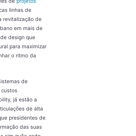
avés de
projetos
cas linhas de
 revitalização de
rbano em mais de
 de design que
tural para maximizar
har o ritmo da
sistemas de
 custos
lity, já estão a
iculações de alta
que presidentes de
ormação das suas