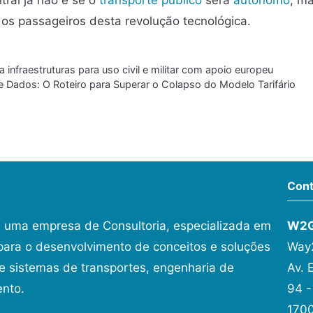
tral já não é se o
transporte público
será
autónomo
, m
os passageiros desta revolução tecnológica.
a infraestruturas para uso civil e militar com apoio europeu
e Dados: O Roteiro para Superar o Colapso do Modelo Tarifário
Cont
 uma empresa de Consultoria, especializada em
W2
ara o desenvolvimento de conceitos e soluções
Way2
 sistemas de transportes, engenharia de
Av. 
ento.
94 -
1700