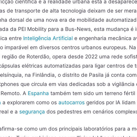
ficção científica e a realidade urbana está a desaparec
s de transporte de alta tecnologia deixam de ser mera
nha dorsal de uma nova era de mobilidade automatiza
ada da PEI Mobility para a Bus-News, esta mudança é 
ica entre
Inteligência Artificial
e engenharia mecânica a
o imparável em diversos centros urbanos europeus. N
 região de Roterdão, opera desde 2022 uma rede sofis
a cápsulas elétricas automatizadas para ligar centros de 
lsínquia, na Finlândia, o distrito de Pasila já conta co
phones que circula em vias dedicadas sob a vigilância
 Remoto. A
Espanha
também tem sido um terreno fértil 
a
a explorarem como os
autocarros
geridos por IA lidam
real e a
segurança
dos pedestres em cenários complex
firma-se como um dos principais laboratórios para a m