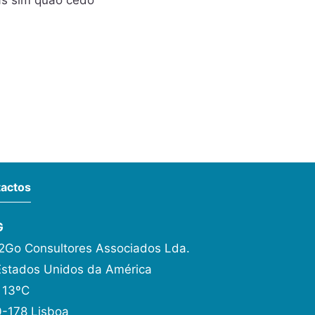
as sim quão cedo
actos
G
Go Consultores Associados Lda.
Estados Unidos da América
 13ºC
-178 Lisboa