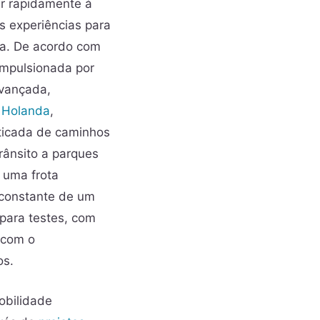
er rapidamente à
s experiências para
da. De acordo com
impulsionada por
vançada,
a
Holanda
,
ticada de caminhos
trânsito a parques
m uma frota
 constante de um
para testes, com
 com o
os.
obilidade