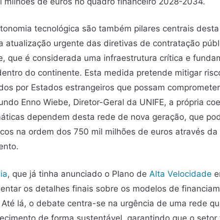
l milhões de euros no quadro financeiro 2028-2034.
tonomia tecnológica são também pilares centrais desta 
atualização urgente das diretivas de contratação públ
e, que é considerada uma infraestrutura crítica e funda
dentro do continente. Esta medida pretende mitigar ris
lados por Estados estrangeiros que possam comprometer
undo Enno Wiebe, Diretor-Geral da UNIFE, a própria co
máticas dependem desta rede de nova geração, que pod
cos na ordem dos 750 mil milhões de euros através da 
ento.
ia
, que já tinha anunciado o Plano de
Alta Velocidade
e
entar os detalhes finais sobre os modelos de financiam
Até lá, o debate centra-se na urgência de uma rede qu
ecimento de forma sustentável, garantindo que o setor 