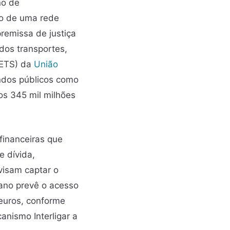
no de
ão de uma rede
remissa de justiça
 dos transportes,
(ETS) da
União
fundos públicos como
s 345 mil milhões
financeiras que
e dívida,
 visam captar o
ano prevê o acesso
euros, conforme
nismo Interligar a