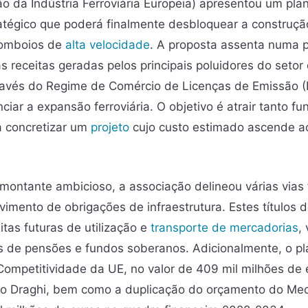
o da Indústria Ferroviária Europeia) apresentou um pla
atégico que poderá finalmente desbloquear a construç
comboios de
alta velocidade
. A proposta assenta numa p
 as receitas geradas pelos principais poluidores do setor
vés do Regime de Comércio de Licenças de Emissão 
anciar a expansão ferroviária. O objetivo é atrair tanto 
ra concretizar um
projeto
cujo custo estimado ascende ao
 montante ambicioso, a associação delineou várias vias 
imento de obrigações de infraestrutura. Estes títulos d
itas futuras de utilização e
transporte de mercadorias
,
s de pensões e fundos soberanos. Adicionalmente, o pl
ompetitividade da UE, no valor de 409 mil milhões de 
rio Draghi, bem como a duplicação do orçamento do Meca