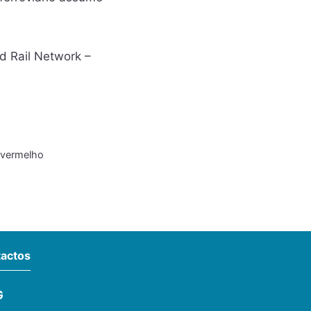
ed Rail Network –
o vermelho
actos
G