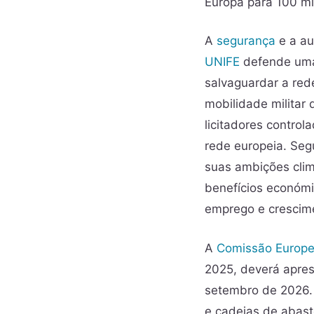
Europa para 100 mi
A
segurança
e a au
UNIFE
defende uma 
salvaguardar a red
mobilidade militar 
licitadores contro
rede europeia. Seg
suas ambições cli
benefícios económi
emprego e crescim
A
Comissão Europe
2025, deverá apres
setembro de 2026. 
e cadeias de abast