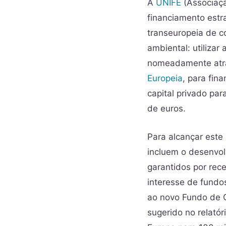
A
UNIFE
(Associaçã
financiamento estr
transeuropeia de 
ambiental: utilizar
nomeadamente atra
Europeia
, para fin
capital privado pa
de euros.
Para alcançar este
incluem o desenvolv
garantidos por rece
interesse de fundo
ao novo Fundo de C
sugerido no relató