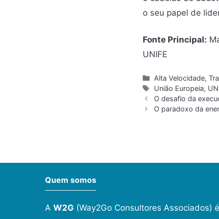
o seu papel de lid
Fonte Principal:
Mak
UNIFE
Alta Velocidade
,
Tra
União Europeia
,
UN
O desafio da execu
O paradoxo da energ
Quem somos
A
W2G
(Way2Go Consultores Associados) é