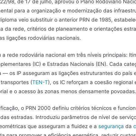
222/98, de 17 de julho, aprovou o Plano Rodoviário Naci
tal para a organização e modernização das infraestru
diploma veio substituir o anterior PRN de 1985, estabe
ca da rede, critérios de planeamento e orientações estr
s ligações rodoviárias nacionais.
a rede rodoviária nacional em três níveis principais: Itin
omplementares (IC) e Estradas Nacionais (EN). Cada cat
a — os IP asseguram as ligações estruturantes do país 
transportes (
TEN-T
), os IC reforçam a coesão regional
torial e o acesso às zonas menos densamente povoadas
ficação, o PRN 2000 definiu critérios técnicos e funcion
as estradas. Introduziu parâmetros de nível de serviço
eométricas que asseguram a fluidez e a
segurança
da
c
 para promover a eficiência energética, reduzir custos 