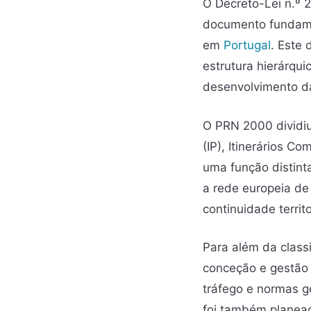
O Decreto-Lei n.º 
documento fundamen
em
Portugal
. Este 
estrutura hierárqui
desenvolvimento da
O PRN 2000 dividiu 
(IP), Itinerários C
uma função distint
a rede europeia de 
continuidade terri
Para além da classi
conceção e gestão d
tráfego e normas g
foi também planeada