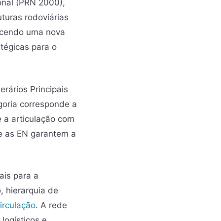
onal (PRN 2000),
turas rodoviárias
lecendo uma nova
atégicas para o
erários Principais
egoria corresponde a
e a articulação com
 e as EN garantem a
.
ais para a
, hierarquia de
irculação
. A rede
logísticos e