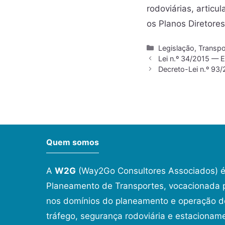
rodoviárias, artic
os Planos Diretore
Legislação
,
Transpo
Lei n.º 34/2015 — 
Decreto-Lei n.º 93
Quem somos
A
W2G
(Way2Go Consultores Associados) é
Planeamento de Transportes, vocacionada p
nos domínios do planeamento e operação de
tráfego, segurança rodoviária e estacionam