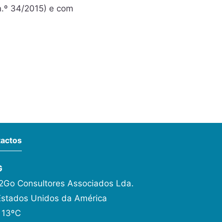
n.º 34/2015) e com
actos
G
Go Consultores Associados Lda.
Estados Unidos da América
 13ºC