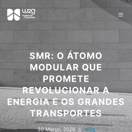
SMR: O ÁTOMO
MODULAR QUE
PROMETE
REVOLUCIONAR A
ENERGIA E OS GRANDES
TRANSPORTES
30 Março, 2026
//
w2g