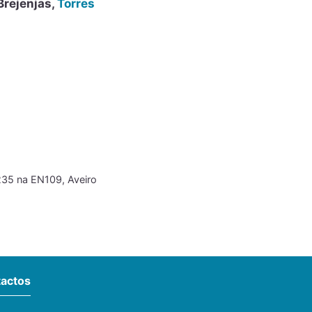
Brejenjas,
Torres
235 na EN109, Aveiro
actos