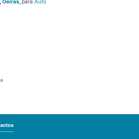
,
Oeiras
,
para
Auto
oa
actos