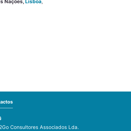
as Nações,
Lisboa
,
actos
G
Go Consultores Associados Lda.