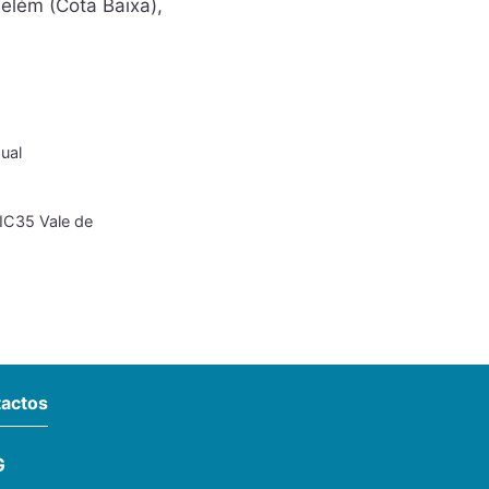
elém (Cota Baixa),
dual
 IC35 Vale de
actos
G