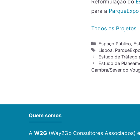
Reformulação do
E
para a
ParqueExpo
Todos os Projetos
Espaço Público
,
Es
Lisboa
,
ParqueExp
Estudo de Tráfego 
Estudo de Planeamen
Cambra/Sever do Vou
Quem somos
A
W2G
(Way2Go Consultores Associados) é