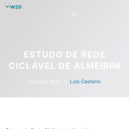
Saltar
para
Menu
o
conteúdo
ESTUDO DE REDE
CICLÁVEL DE ALMEIRIM
20 Abril, 2015
//
Luís Caetano