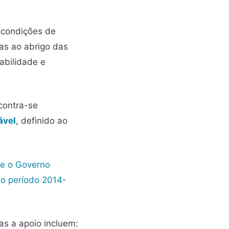
 condições de
as ao abrigo das
abilidade e
ontra-se
ável
, definido ao
re o Governo
no período 2014-
as a apoio incluem: