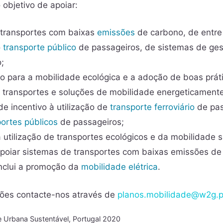
objetivo de apoiar:
 transportes com baixas
emissões
de carbono, de entre 
o
transporte público
de passageiros, de sistemas de ges
;
ão para a mobilidade ecológica e a adoção de boas prát
e transportes e soluções de mobilidade energeticamente
 incentivo à utilização de
transporte ferroviário
de pas
portes públicos
de passageiros;
utilização de transportes ecológicos e da mobilidade s
apoiar sistemas de transportes com baixas emissões de
inclui a promoção da
mobilidade elétrica
.
ções contacte-nos através de
planos.mobilidade@
w2g
.p
e Urbana Sustentável
,
Portugal 2020