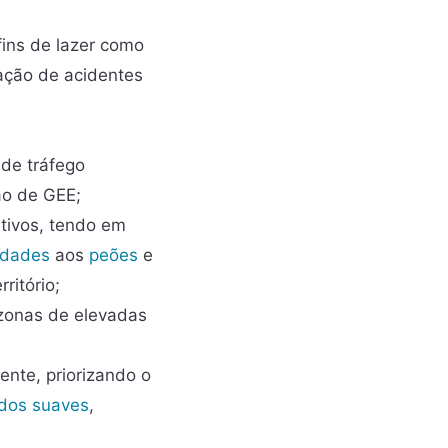
fins de lazer como
lação de acidentes
 de tráfego
ão de GEE;
tivos, tendo em
idades
aos
peões
e
ritório;
zonas de elevadas
nte, priorizando o
dos suaves
,