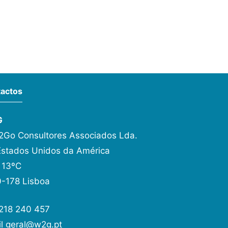
actos
G
Go Consultores Associados Lda.
Estados Unidos da América
 13ºC
-178 Lisboa
 218 240 457
il
geral@w2g.pt