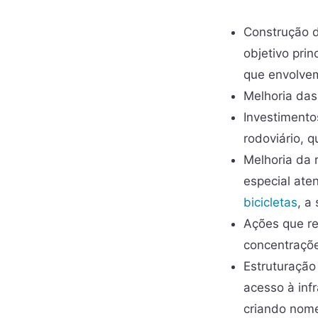
Construção 
objetivo pri
que envolv
Melhoria das
Investimento
rodoviário, 
Melhoria da
especial ate
bicicletas
, a
Ações que r
concentraçõ
Estruturação
acesso à inf
criando nome