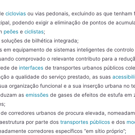
de
ciclovias
ou vias pedonais, excluindo as que tenham 
ncipal, podendo exigir a eliminação de pontos de acumu
em
peões
e
ciclistas
;
 soluções de bilhética integrada;
s em equipamento de sistemas inteligentes de controlo
quando comprovado o relevante contributo para a reduç
 rede de
interfaces
de transportes urbanos públicos cole
nção a qualidade do serviço prestado, as suas
acessibil
 sua organização funcional e a sua inserção urbana no ter
eduzam as
emissões
de gases de efeitos de estufa em 
es;
 de corredores urbanos de procura elevada, nomeadame
raestrutura por parte dos
transportes públicos
e dos
mo
adamente corredores específicos “em sítio próprio”;