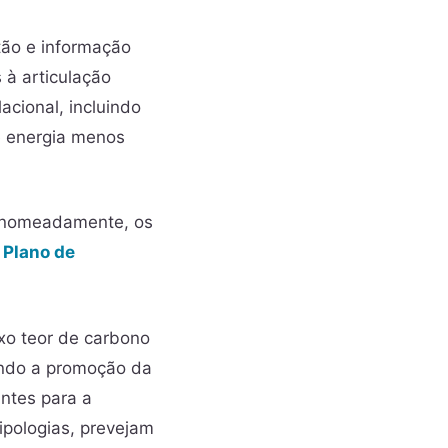
tão e informação
 à articulação
acional, incluindo
de energia menos
 nomeadamente, os
m
Plano de
xo teor de carbono
uindo a promoção da
ntes para a
ipologias, prevejam